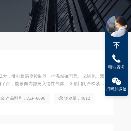
电话咨询
Z大，微电脑温度控制器，控温精确可靠。 2.钢化、双
了然，能够向内部充入惰性气体。 3.箱门闭合松紧能
扫码加微信
。确保箱内高真空度。
产品型号：DZF-6090
浏览量：4512